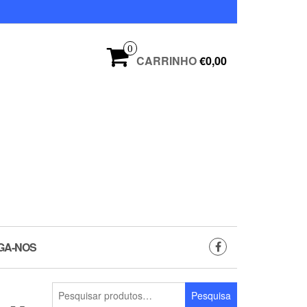
0
CARRINHO
€0,00
GA-NOS
Pesquisar
Pesquisa
por: