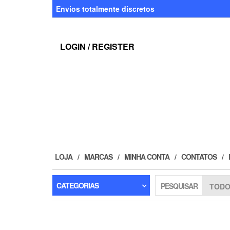
Skip
Envios totalmente discretos
to
the
content
LOGIN / REGISTER
LOJA
MARCAS
MINHA CONTA
CONTATOS
CATEGORIAS
PESQUISAR