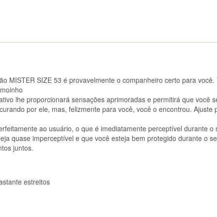
UNIDADES)
ão MISTER SIZE 53 é provavelmente o companheiro certo para você. 
emoinho
ativo lhe proporcionará sensações aprimoradas e permitirá que você se
urando por ele, mas, felizmente para você, você o encontrou. Ajuste p
eitamente ao usuário, o que é imediatamente perceptível durante o 
seja quase imperceptível e que você esteja bem protegido durante o se
tos juntos.
stante estreitos