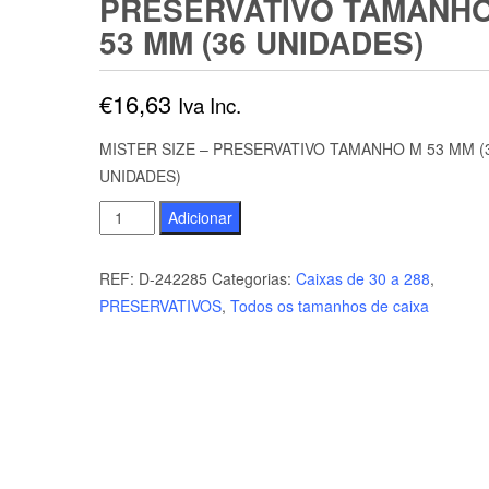
PRESERVATIVO TAMANH
53 MM (36 UNIDADES)
€
16,63
Iva Inc.
MISTER SIZE – PRESERVATIVO TAMANHO M 53 MM (
UNIDADES)
Quantidade
Adicionar
de
MISTER
REF:
D-242285
Categorias:
Caixas de 30 a 288
,
SIZE
PRESERVATIVOS
,
Todos os tamanhos de caixa
-
PRESERVATIVO
TAMANHO
M
53
MM
(36