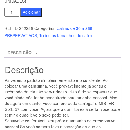
UNIDADES)
Quantidade
Adicionar
de
MISTER
REF:
D-242286
Categorias:
Caixas de 30 a 288
,
SIZE
PRESERVATIVOS
,
Todos os tamanhos de caixa
-
PRESERVATIVO
DESCRIÇÃO
TAMANHO
L
Descrição
57
MM
Às vezes, o padrão simplesmente não é o suficiente. Ao
(36
colocar uma camisinha, você provavelmente já sentiu o
UNIDADES)
incômodo de ela não servir direito. Não é de se espantar que
você ainda não tenha encontrado seu tamanho pessoal. Mas,
de agora em diante, você sempre pode carregar o MISTER
SIZE 57 com você. Agora que a química está certa, você pode
sentir o quão leve o sexo pode ser.
Sensível e confortável: seu próprio tamanho de preservativo
pessoal Se você sempre teve a sensação de que os