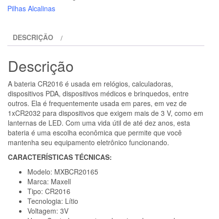
-
Pilhas Alcalinas
CR2016
3V
DESCRIÇÃO
BLISTER
DE
Descrição
CÉLULA
DE
A bateria CR2016 é usada em relógios, calculadoras,
LÍTIO
dispositivos PDA, dispositivos médicos e brinquedos, entre
BUTTON*5
outros. Ela é frequentemente usada em pares, em vez de
1xCR2032 para dispositivos que exigem mais de 3 V, como em
lanternas de LED. Com uma vida útil de até dez anos, esta
bateria é uma escolha econômica que permite que você
mantenha seu equipamento eletrônico funcionando.
CARACTERÍSTICAS TÉCNICAS:
Modelo: MXBCR20165
Marca: Maxell
Tipo: CR2016
Tecnologia: Lítio
Voltagem: 3V