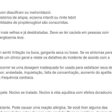
om dissulfiram ou metronidazol.
rico de atopia, eczema infantil ou rinite febril
tidades de propilenoglicol são consumidas.
ais velhas e já desidratadas. Deve-se ter cautela em pessoas com
erglicemia leve.
 sentir irritação na boca, garganta seca ou tosse. Se os sintomas pers
te um clínico geral e relate os detalhes do incidente de acordo com a
ocorrer se uma dosagem inadequada for usada para satisfazer seus de
umor, ansiedade, inquietação, falta de concentração, aumento do apetite
 frequência cardíaca.
 pele. Nocivo se inalado. Nocivo à vida aquática com efeitos duradouro
iciante. Pode causar uma reação alérgica. Se você tiver alguma das