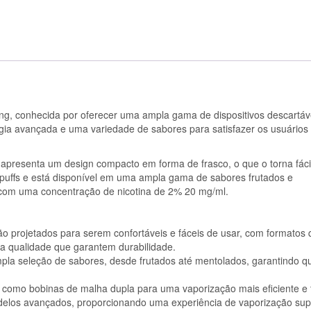
DESCARTÁVEL
MELANCIA
LIMÃO
 conhecida por oferecer uma ampla gama de dispositivos descartáv
gia avançada e uma variedade de sabores para satisfazer os usuários
l apresenta um design compacto em forma de frasco, o que o torna fáci
0 puffs e está disponível em uma ampla gama de sabores frutados e
 com uma concentração de nicotina de 2% 20 mg/ml.
ão projetados para serem confortáveis e fáceis de usar, com formatos 
ta qualidade que garantem durabilidade.
la seleção de sabores, desde frutados até mentolados, garantindo q
 como bobinas de malha dupla para uma vaporização mais eficiente e 
odelos avançados, proporcionando uma experiência de vaporização supe