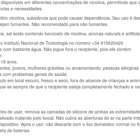
 disponíveis em diferentes concentrações de nicotina, permitindo que 
ncias e necessidades.
têm nicotina, substância que pode causar dependência. Seu uso é de
 sejam fumantes. Não recomendado para não fumantes.
ina, sal ácido contendo benzoato de nicotina, aromas naturais e artificia
 o Instituto Nacional de Toxicologia no número +34 915620420
e com bastante água. Não jogue fora o recipiente, pois ele contém
r.
 18 anos.
ntes, jovens, mulheres grávidas ou amamentando, pessoas alérgicas
as com problemas gerais de saúde.
 em local escuro, fresco e seco, fora do alcance de crianças e anim
ique-se sempre de que o recipiente esteja completamente fechado e na
ntes de usar, remova as camadas de silicone de ambas as extremidade
ativado inalando pelo bocal. Não cubra as aberturas de ar na parte infe
 dispositivo. Após o uso: não descarte com o lixo doméstico normal no fi
eta de baterias.