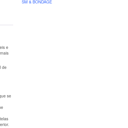
SM & BONDAGE
eis e
 mais
l de
que se
ue
telas
rior.