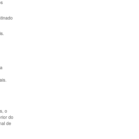
os
stinado
is.
 a
ais.
s, o
rior do
nal de