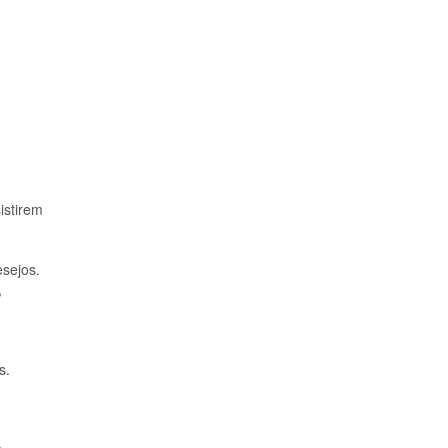
istirem
sejos.
,
s.