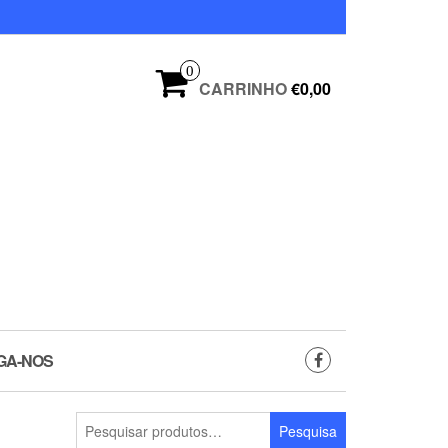
0
CARRINHO
€0,00
GA-NOS
Pesquisar
Pesquisa
por: