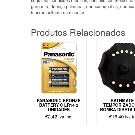
seguintes condições médicas, consulte seu médico ou
garganta, doença pulmonar, doença hepática, doença r
feocromocitoma ou diabetes.
Produtos Relacionados
PANASONIC BRONZE
BATHMATE 
BATTERY C LR14 2
TEMPORIZADO
UNIDADES
BOMBA DIRETA 
€
2,42
€
16,40
Iva Inc.
Iva I