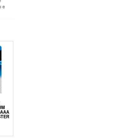
e
o e
R
UM
 AAA
STER