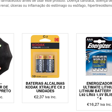
 farmacêutico antes de usar este produto: Doença cardíaca, doença d
enal, úlceras ou inflamação do estômago ou esôfago, hipertireoidism
–
BATERIAS ALCALINAS
ENERGIZADO
R DE
KODAK XTRALIFE CX 2
ULTIMATE LITHI
PRETO
UNIDADES
LITHIUM BATTERY
L92 LR03 1,5V BLI
€
2,37
nc.
Iva Inc.
* 4
€
16,27
Iva Inc.