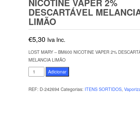
NICOTINE VAPER 2%
DESCARTÁVEL MELANCI
LIMÃO
€
5,30
Iva Inc.
LOST MARY – BM600 NICOTINE VAPER 2% DESCART
MELANCIA LIMÃO
Quantidade
Adicionar
de
LOST
REF:
D-242694
Categorias:
ITENS SORTIDOS
,
Vaporiz
MARY
-
BM600
NICOTINE
VAPER
2%