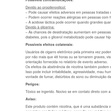
Devido ao propilenoglicol:
– Pode causar efeitos adversos em pessoas tratadas c
– Podem ocorrer reações alérgicas em pessoas com histó
– A acidose láctica pode ocorrer quando grandes quan
Devido à glicerina:
– As chances de desidratação aumentam em pessoas m
diabetes, pois o glicerol metabolizado pode causar hip
Possíveis efeitos colaterais:
Usuários de cigarro eletrônico pela primeira vez podem
por não mais que 48 horas ou se tornarem graves, visi
orientação fornecida no relatório de evento adverso.
Os efeitos da abstinência de nicotina também podem 
Isso pode incluir irritabilidade, agressividade, mau h
vontade de fumar, distúrbios do sono ou diminuição da
Perigos:
Tóxico se ingerido. Nocivo se em contato direto com a
Aviso:
Este produto contém nicotina, que é uma substância v