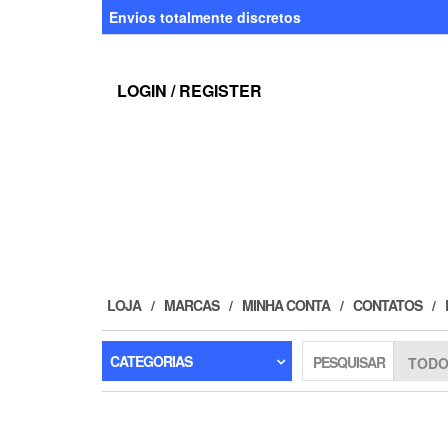
Skip
Envios totalmente discretos
to
the
content
LOGIN / REGISTER
LOJA
MARCAS
MINHA CONTA
CONTATOS
CATEGORIAS
PESQUISAR