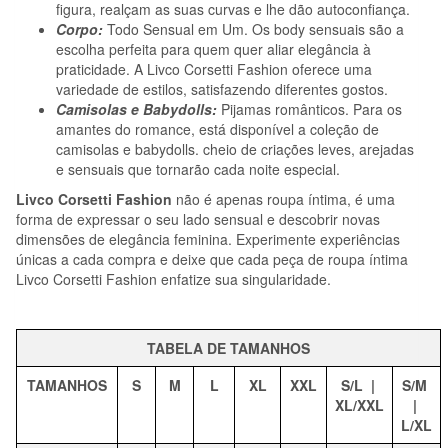
figura, realçam as suas curvas e lhe dão autoconfiança.
Corpo:
Todo Sensual em Um. Os body sensuais são a
escolha perfeita para quem quer aliar elegância à
praticidade. A Livco Corsetti Fashion oferece uma
variedade de estilos, satisfazendo diferentes gostos.
Camisolas e Babydolls:
Pijamas românticos. Para os
amantes do romance, está disponível a coleção de
camisolas e babydolls. cheio de criações leves, arejadas
e sensuais que tornarão cada noite especial.
Livco Corsetti Fashion
não é apenas roupa íntima, é uma
forma de expressar o seu lado sensual e descobrir novas
dimensões de elegância feminina. Experimente experiências
únicas a cada compra e deixe que cada peça de roupa íntima
Livco Corsetti Fashion enfatize sua singularidade.
TABELA DE TAMANHOS
TAMANHOS
S
M
L
XL
XXL
S/L |
S/M
XL/XXL
|
L/XL