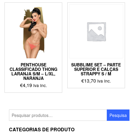
multiple
variants.
The
options
may
be
chosen
on
the
product
page
PENTHOUSE
SUBBLIME SET – PARTE
CLASSIFICADO THONG
SUPERIOR E CALÇAS
LARANJA S/M – L/XL,
STRAPPY S / M
NARANJA
€
13,70
Iva Inc.
€
4,19
Iva Inc.
This
This
product
product
has
has
multiple
multiple
Pesquisar
variants.
Pesquisa
variants.
por:
The
The
options
CATEGORIAS DE PRODUTO
options
may