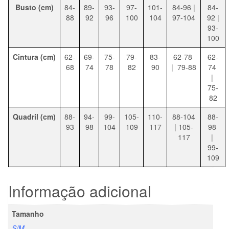
Busto
(cm)
84-
89-
93-
97-
101-
84-96 |
84-
88
92
96
100
104
97-104
92 |
93-
100
Cintura
(cm)
62-
69-
75-
79-
83-
62-78
62-
68
74
78
82
90
| 79-88
74
|
75-
82
Quadril
(cm)
88-
94-
99-
105-
110-
88-104
88-
93
98
104
109
117
| 105-
98
117
|
99-
109
Informação adicional
Tamanho
S/M