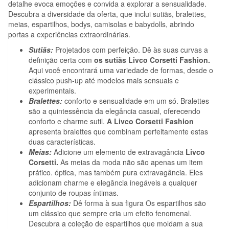
detalhe evoca emoções e convida a explorar a sensualidade.
Descubra a diversidade da oferta, que inclui sutiãs, bralettes,
meias, espartilhos, bodys, camisolas e babydolls, abrindo
portas a experiências extraordinárias.
Sutiãs:
Projetados com perfeição. Dê às suas curvas a
definição certa com
os sutiãs Livco Corsetti Fashion.
Aqui você encontrará uma variedade de formas, desde o
clássico push-up até modelos mais sensuais e
experimentais.
Bralettes:
conforto e sensualidade em um só. Bralettes
são a quintessência da elegância casual, oferecendo
conforto e charme sutil.
A Livco Corsetti Fashion
apresenta bralettes que combinam perfeitamente estas
duas características.
Meias:
Adicione um elemento de extravagância
Livco
Corsetti.
As meias da moda não são apenas um item
prático. óptica, mas também pura extravagância. Eles
adicionam charme e elegância inegáveis a qualquer
conjunto de roupas íntimas.
Espartilhos:
Dê forma à sua figura Os espartilhos são
um clássico que sempre cria um efeito fenomenal.
Descubra a coleção de espartilhos que moldam a sua