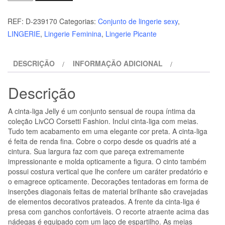
de
LIVCO
REF:
D-239170
Categorias:
Conjunto de lingerie sexy
,
CORSETTI
LINGERIE
,
Lingerie Feminina
,
Lingerie Picante
FASHION
-
DESCRIÇÃO
INFORMAÇÃO ADICIONAL
CINTA
LIGA
Descrição
+
MEIAS
A cinta-liga Jelly é um conjunto sensual de roupa íntima da
PRETAS
coleção LivCO Corsetti Fashion. Inclui cinta-liga com meias.
Tudo tem acabamento em uma elegante cor preta. A cinta-liga
é feita de renda fina. Cobre o corpo desde os quadris até a
cintura. Sua largura faz com que pareça extremamente
impressionante e molda opticamente a figura. O cinto também
possui costura vertical que lhe confere um caráter predatório e
o emagrece opticamente. Decorações tentadoras em forma de
inserções diagonais feitas de material brilhante são cravejadas
de elementos decorativos prateados. A frente da cinta-liga é
presa com ganchos confortáveis. O recorte atraente acima das
nádegas é equipado com um laço de espartilho. As meias