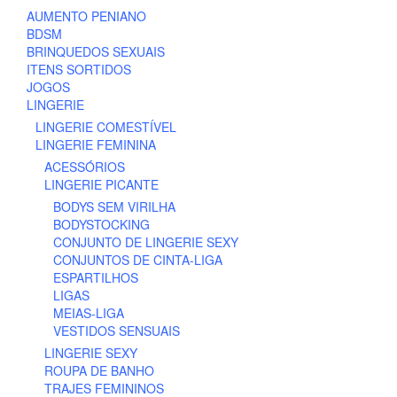
may
be
AUMENTO PENIANO
be
chosen
BDSM
chosen
on
BRINQUEDOS SEXUAIS
on
the
ITENS SORTIDOS
the
product
JOGOS
product
page
LINGERIE
page
LINGERIE COMESTÍVEL
LINGERIE FEMININA
ACESSÓRIOS
LINGERIE PICANTE
BODYS SEM VIRILHA
BODYSTOCKING
CONJUNTO DE LINGERIE SEXY
CONJUNTOS DE CINTA-LIGA
ESPARTILHOS
LIGAS
MEIAS-LIGA
VESTIDOS SENSUAIS
LINGERIE SEXY
ROUPA DE BANHO
TRAJES FEMININOS