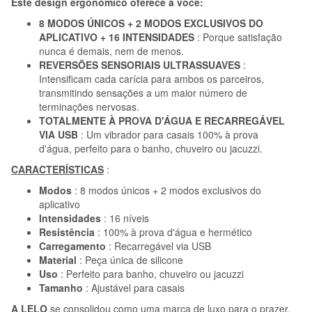
Este design ergonômico oferece a você:
8 MODOS ÚNICOS + 2 MODOS EXCLUSIVOS DO
APLICATIVO + 16 INTENSIDADES
: Porque satisfação
nunca é demais, nem de menos.
REVERSÕES SENSORIAIS ULTRASSUAVES
:
Intensificam cada carícia para ambos os parceiros,
transmitindo sensações a um maior número de
terminações nervosas.
TOTALMENTE À PROVA D'ÁGUA E RECARREGÁVEL
VIA USB
: Um vibrador para casais 100% à prova
d'água, perfeito para o banho, chuveiro ou jacuzzi.
CARACTERÍSTICAS
:
Modos
: 8 modos únicos + 2 modos exclusivos do
aplicativo
Intensidades
: 16 níveis
Resistência
: 100% à prova d'água e hermético
Carregamento
: Recarregável via USB
Material
: Peça única de silicone
Uso
: Perfeito para banho, chuveiro ou jacuzzi
Tamanho
: Ajustável para casais
A LELO
se consolidou como uma marca de luxo para o prazer,