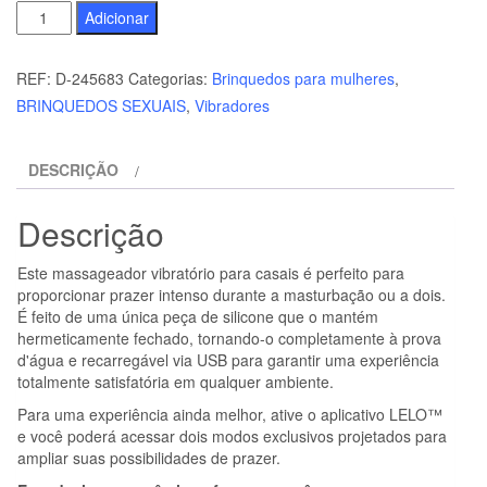
Quantidade
Adicionar
de
LELO
REF:
D-245683
Categorias:
Brinquedos para mulheres
,
-
BRINQUEDOS SEXUAIS
,
Vibradores
TIANI
TWIST
DESCRIÇÃO
VIBRADOR
PARA
Descrição
CASAIS
LAVANDA
Este massageador vibratório para casais é perfeito para
proporcionar prazer intenso durante a masturbação ou a dois.
É feito de uma única peça de silicone que o mantém
hermeticamente fechado, tornando-o completamente à prova
d'água e recarregável via USB para garantir uma experiência
totalmente satisfatória em qualquer ambiente.
Para uma experiência ainda melhor, ative o aplicativo LELO™
e você poderá acessar dois modos exclusivos projetados para
ampliar suas possibilidades de prazer.