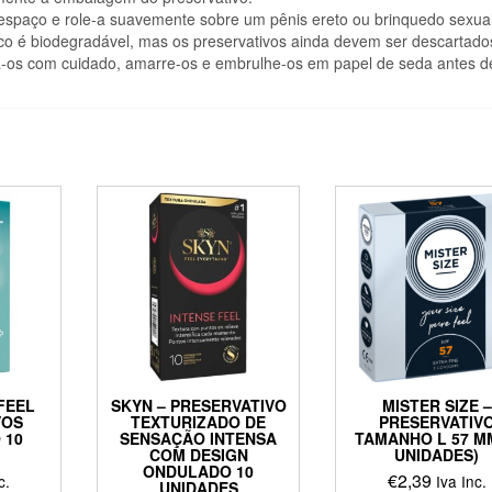
 espaço e role-a suavemente sobre um pênis ereto ou brinquedo sexual
co é biodegradável, mas os preservativos ainda devem ser descartado
ova-os com cuidado, amarre-os e embrulhe-os em papel de seda antes d
FEEL
SKYN – PRESERVATIVO
MISTER SIZE –
VOS
TEXTURIZADO DE
PRESERVATIV
 10
SENSAÇÃO INTENSA
TAMANHO L 57 MM
COM DESIGN
UNIDADES)
ONDULADO 10
€
2,39
c.
Iva Inc.
UNIDADES