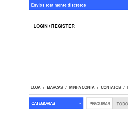
Skip
Envios totalmente discretos
to
the
content
LOGIN / REGISTER
LOJA
MARCAS
MINHA CONTA
CONTATOS
CATEGORIAS
PESQUISAR