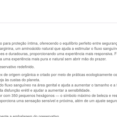
36
UNIDADES
o para proteção íntima, oferecendo o equilíbrio perfeito entre seguran
arginina, um aminoácido natural que ajuda a estimular o fluxo sanguín
mes e duradouras, proporcionando uma experiência mais responsiva. F
a uma experiência mais pura e natural sem abrir mão do prazer.
servativo redefinido.
ex de origem orgânica e criado por meio de práticas ecologicamente co
ja às custas do planeta.
o fluxo sanguíneo na área genital e ajuda a aumentar o tamanho e a 
 disfunção erétil e ajudar a aumentar a sensibilidade.
r com 350 pequenos hexágonos — o símbolo máximo de beleza e resi
oporciona uma sensação sensível e próxima, além de um ajuste segur
ente a embalagem do preservativo.