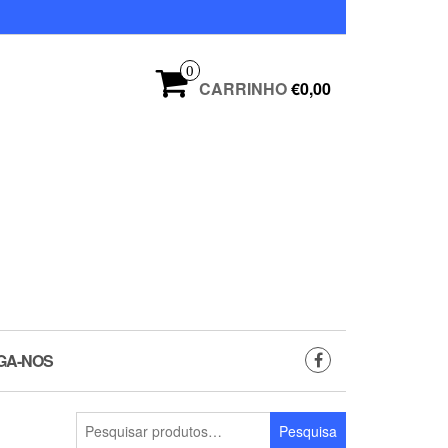
0
CARRINHO
€0,00
GA-NOS
Pesquisar
Pesquisa
por: