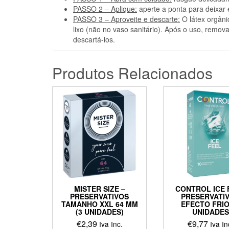
PASSO 2 – Aplique:
aperte a ponta para deixar
PASSO 3 – Aproveite e descarte:
O látex orgâni
lixo (não no vaso sanitário). Após o uso, rem
descartá-los.
Produtos Relacionados
MISTER SIZE –
CONTROL ICE 
PRESERVATIVOS
PRESERVATI
TAMANHO XXL 64 MM
EFECTO FRIO
(3 UNIDADES)
UNIDADES
€
2,39
€
9,77
Iva Inc.
Iva In