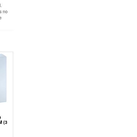
.
s no
e
O
 (3