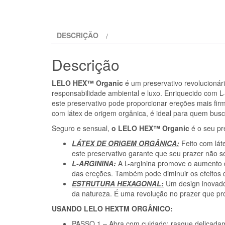
DESCRIÇÃO
Descrição
LELO HEX™ Organic
é um preservativo revolucionári
responsabilidade ambiental e luxo. Enriquecido com L-
este preservativo pode proporcionar ereções mais fir
com látex de origem orgânica, é ideal para quem busc
Seguro e sensual,
o LELO HEX™ Organic
é o seu pre
LÁTEX DE ORIGEM ORGÂNICA:
Feito com lát
este preservativo garante que seu prazer não se
L-ARGININA:
A L-arginina promove o aumento d
das ereções. Também pode diminuir os efeitos da
ESTRUTURA HEXAGONAL:
Um design inovado
da natureza. É uma revolução no prazer que pr
USANDO LELO HEXTM ORGÂNICO:
PASSO 1 – Abra com cuidado:
rasgue delicadam