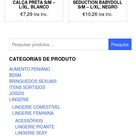
page
CALÇA PRETA S/M –
SEDUCTION BABYDOLL
L/XL, BLANCO
S/M – L/XL, NEGRO
€
7,29
€
10,26
Iva Inc.
Iva Inc.
This
This
product
product
has
has
multiple
multiple
Pesquisar
Pesquisa
variants.
variants.
por:
The
The
CATEGORIAS DE PRODUTO
options
options
may
may
AUMENTO PENIANO
be
be
BDSM
chosen
chosen
BRINQUEDOS SEXUAIS
on
on
ITENS SORTIDOS
the
the
JOGOS
product
product
LINGERIE
page
page
LINGERIE COMESTÍVEL
LINGERIE FEMININA
ACESSÓRIOS
LINGERIE PICANTE
LINGERIE SEXY