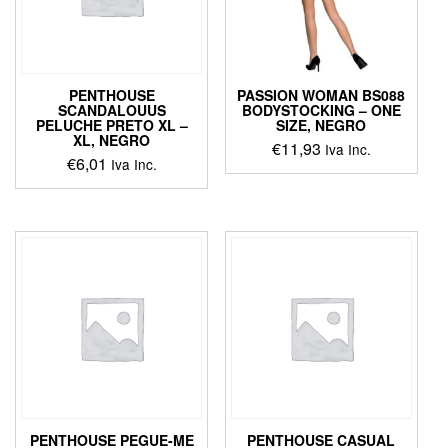
PENTHOUSE
PASSION WOMAN BS088
SCANDALOUUS
BODYSTOCKING – ONE
PELUCHE PRETO XL –
SIZE, NEGRO
XL, NEGRO
€
11,93
Iva Inc.
€
6,01
Iva Inc.
This
This
product
product
has
has
multiple
multiple
variants.
variants.
The
The
options
options
may
may
be
be
chosen
chosen
on
on
the
the
product
product
page
PENTHOUSE PEGUE-ME
PENTHOUSE CASUAL