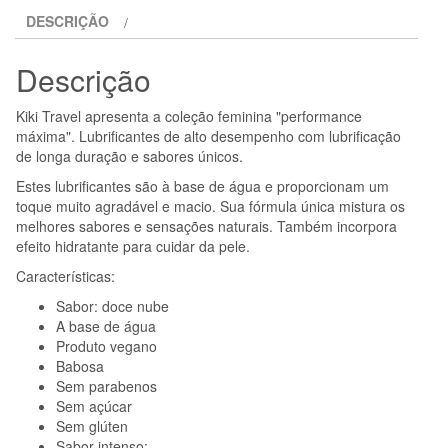
NUBE
DESCRIÇÃO
DOCES
50
Descrição
ML
10
Kiki Travel apresenta a coleção feminina "performance
+
máxima". Lubrificantes de alto desempenho com lubrificação
1
de longa duração e sabores únicos.
GRÁTIS
Estes lubrificantes são à base de água e proporcionam um
toque muito agradável e macio. Sua fórmula única mistura os
melhores sabores e sensações naturais. Também incorpora
efeito hidratante para cuidar da pele.
Características:
Sabor: doce nube
A base de água
Produto vegano
Babosa
Sem parabenos
Sem açúcar
Sem glúten
Sabor intenso: