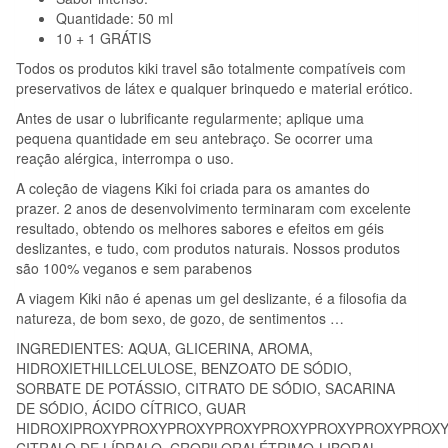
Quantidade: 50 ml
10 + 1 GRÁTIS
Todos os produtos kiki travel são totalmente compatíveis com
preservativos de látex e qualquer brinquedo e material erótico.
Antes de usar o lubrificante regularmente; aplique uma
pequena quantidade em seu antebraço. Se ocorrer uma
reação alérgica, interrompa o uso.
A coleção de viagens Kiki foi criada para os amantes do
prazer. 2 anos de desenvolvimento terminaram com excelente
resultado, obtendo os melhores sabores e efeitos em géis
deslizantes, e tudo, com produtos naturais. Nossos produtos
são 100% veganos e sem parabenos
A viagem Kiki não é apenas um gel deslizante, é a filosofia da
natureza, de bom sexo, de gozo, de sentimentos …
INGREDIENTES: AQUA, GLICERINA, AROMA,
HIDROXIETHILLCELULOSE, BENZOATO DE SÓDIO,
SORBATE DE POTÁSSIO, CITRATO DE SÓDIO, SACARINA
DE SÓDIO, ÁCIDO CÍTRICO, GUAR
HIDROXIPROXYPROXYPROXYPROXYPROXYPROXYPROXYPROXY
CITRALO DE LÍDRALO, CROPILORALÉTRIMO-LIBORAL,