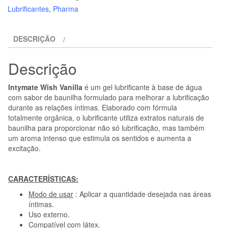
INTYMATE
Lubrificantes
,
Pharma
-
WISH
DESCRIÇÃO
LUBRIFICANTE
SABOR
Descrição
BAUNILHA
100
Intymate Wish Vanilla
é um gel lubrificante à base de água
ML
com sabor de baunilha formulado para melhorar a lubrificação
durante as relações íntimas. Elaborado com fórmula
totalmente orgânica, o lubrificante utiliza extratos naturais de
baunilha para proporcionar não só lubrificação, mas também
um aroma intenso que estimula os sentidos e aumenta a
excitação.
CARACTERÍSTICAS:
Modo de usar
: Aplicar a quantidade desejada nas áreas
íntimas.
Uso externo.
Compatível com látex.