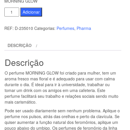
MORNING GLOW
Quantidade
Adicionar
de
EYE
REF:
D-235010
Categorias:
Perfumes
,
Pharma
OF
LOVE
DESCRIÇÃO
-
EOL
Descrição
PHEROMONE
PERFUME
O perfume MORNING GLOW foi criado para mulher, tem um
10
aroma fresco mas floral e é adequado para usar com calma
ML
durante o dia. É ideal para ir à universidade, trabalhar ou
tomar um drink com os amigos em uma cafeteria. Este
-
perfume facilitará seu trabalho e relações sociais sendo muito
MORNING
mais carismático.
GLOW
Pode ser usado diariamente sem nenhum problema. Aplique o
perfume nos pulsos, atrás das orelhas e perto da clavícula. Se
quiser aumentar a função natural dos feromônios, aplique um
pouco abaixo do umbigo. Os perfumes de feromônio da linha