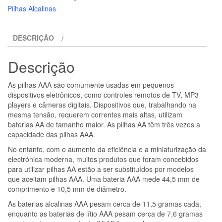
-
Pilhas Alcalinas
POWER
BATERIA
DESCRIÇÃO
ALCALINA
AA
Descrição
LR6
8
As pilhas AAA são comumente usadas em pequenos
UNIDADE
dispositivos eletrônicos, como controles remotos de TV, MP3
players e câmeras digitais. Dispositivos que, trabalhando na
mesma tensão, requerem correntes mais altas, utilizam
baterias AA de tamanho maior. As pilhas AA têm três vezes a
capacidade das pilhas AAA.
No entanto, com o aumento da eficiência e a miniaturização da
electrónica moderna, muitos produtos que foram concebidos
para utilizar pilhas AA estão a ser substituídos por modelos
que aceitam pilhas AAA. Uma bateria AAA mede 44,5 mm de
comprimento e 10,5 mm de diâmetro.
As baterias alcalinas AAA pesam cerca de 11,5 gramas cada,
enquanto as baterias de lítio AAA pesam cerca de 7,6 gramas