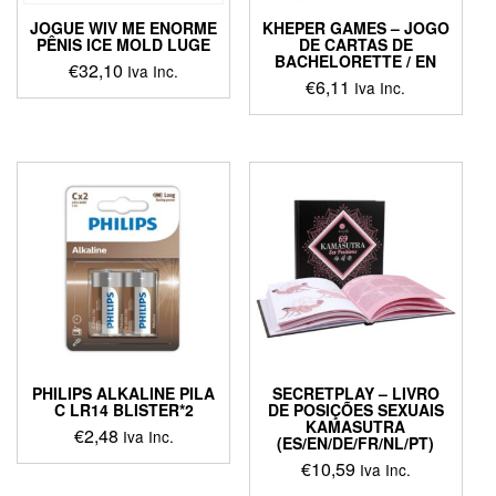
JOGUE WIV ME ENORME
KHEPER GAMES – JOGO
PÊNIS ICE MOLD LUGE
DE CARTAS DE
BACHELORETTE / EN
€
32,10
Iva Inc.
€
6,11
Iva Inc.
PHILIPS ALKALINE PILA
SECRETPLAY – LIVRO
C LR14 BLISTER*2
DE POSIÇÕES SEXUAIS
KAMASUTRA
€
2,48
Iva Inc.
(ES/EN/DE/FR/NL/PT)
€
10,59
Iva Inc.