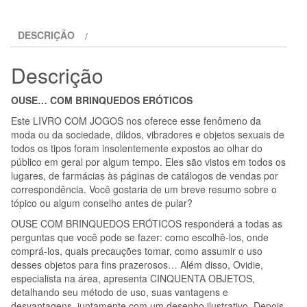
-
OUSE...
DESCRIÇÃO
COM
BRINQUEDOS
Descrição
ERÓTICOS
OUSE… COM BRINQUEDOS ERÓTICOS
Este LIVRO COM JOGOS nos oferece esse fenômeno da
moda ou da sociedade, dildos, vibradores e objetos sexuais de
todos os tipos foram insolentemente expostos ao olhar do
público em geral por algum tempo. Eles são vistos em todos os
lugares, de farmácias às páginas de catálogos de vendas por
correspondência. Você gostaria de um breve resumo sobre o
tópico ou algum conselho antes de pular?
OUSE COM BRINQUEDOS ERÓTICOS responderá a todas as
perguntas que você pode se fazer: como escolhê-los, onde
comprá-los, quais precauções tomar, como assumir o uso
desses objetos para fins prazerosos… Além disso, Ovidie,
especialista na área, apresenta CINQUENTA OBJETOS,
detalhando seu método de uso, suas vantagens e
desvantagens, juntamente com um desenho ilustrativo. Depois