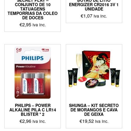
SECRET PLAY –
BOTÃO DE LÍTIO
CONJUNTO DE 10
ENERGIZER CR2016 3V 1
TATUAGENS
UNIDADE
TEMPORRIAS DA COLEO
€
1,07
Iva Inc.
DE DOCES
€
2,95
Iva Inc.
PHILIPS – POWER
SHUNGA – KIT SECRETO
ALKALINE PILA C LR14
DE MORANGOS E CAVA
BLISTER * 2
DE GEIXA
€
2,96
€
19,52
Iva Inc.
Iva Inc.