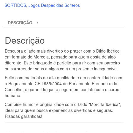
PICANTE
SORTIDOS
,
Jogos Despedidas Solteros
-
DILDO
DESCRIÇÃO
DE
SALSICHA
Descrição
DE
SANGUE
Descubra o lado mais divertido do prazer com o Dildo Ibérico
DE
em formato de Morcela, pensado para quem gosta de algo
BURGOS
diferente. Este brinquedo é perfeito para rir com seu parceiro
ou surpreender seus amigos com um presente inesquecível.
Feito com materiais de alta qualidade e em conformidade com
o Regulamento CE 1935/2004 do Parlamento Europeu e do
Conselho, é garantido que é seguro em contato com o corpo
humano.
Combine humor e originalidade com o Dildo "Morcilla Ibérica",
ideal para quem busca experiências divertidas e seguras.
Risadas garantidas!