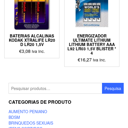
BATERIAS ALCALINAS
ENERGIZADOR
KODAK XTRALIFE LR20
ULTIMATE LITHIUM
D LR20 1,5V
LITHIUM BATTERY AAA
L92 LR03 1,5V BLISTER *
€
3,08
Iva Inc.
4
€
16,27
Iva Inc.
Pesquisar
Pesquisa
por:
CATEGORIAS DE PRODUTO
AUMENTO PENIANO
BDSM
BRINQUEDOS SEXUAIS