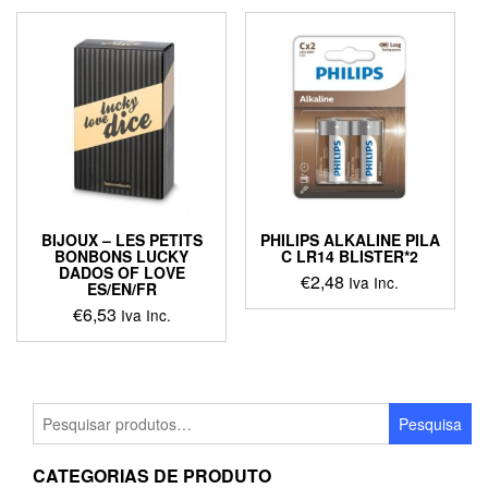
BIJOUX – LES PETITS
PHILIPS ALKALINE PILA
BONBONS LUCKY
C LR14 BLISTER*2
DADOS OF LOVE
€
2,48
Iva Inc.
ES/EN/FR
€
6,53
Iva Inc.
Pesquisar
Pesquisa
por:
CATEGORIAS DE PRODUTO