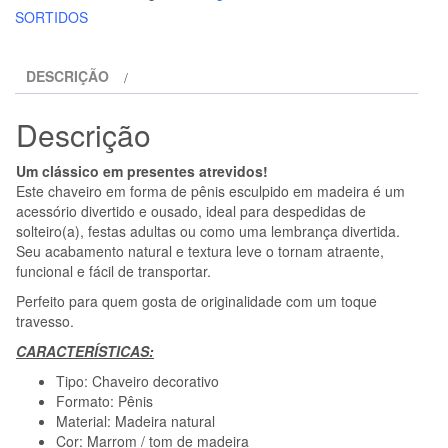
PICANTE
SORTIDOS
-
CHAVEIRO
DESCRIÇÃO
DE
MADEIRA
Descrição
EM
FORMATO
Um clássico em presentes atrevidos!
DE
Este chaveiro em forma de pênis esculpido em madeira é um
PÊNIS
acessório divertido e ousado, ideal para despedidas de
solteiro(a), festas adultas ou como uma lembrança divertida.
Seu acabamento natural e textura leve o tornam atraente,
funcional e fácil de transportar.
Perfeito para quem gosta de originalidade com um toque
travesso.
CARACTERÍSTICAS:
Tipo: Chaveiro decorativo
Formato: Pênis
Material: Madeira natural
Cor: Marrom / tom de madeira