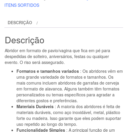
PICANTE
ITENS SORTIDOS
-
ABRIDOR
DESCRIÇÃO
EM
FORMA
Descrição
DE
VAGINA
Abridor em formato de pavio/vagina que fica em pé para
COR
despedidas de solteiro, aniversários, festas ou qualquer
ALEATÓRIA
evento. O riso será assegurado.
Formatos e tamanhos variados
: Os abridores vêm em
uma grande variedade de formatos e tamanhos. Os
mais comuns incluem abridores de garrafas de cerveja
em formato de alavanca. Alguns também têm formatos
personalizados ou temas específicos para agradar a
diferentes gostos e preferências.
Materiais Duráveis
: A maioria dos abridores é feita de
materiais duráveis, como aço inoxidável, metal, plástico
forte ou madeira. Isso garante que eles podem suportar
uso repetido ao longo do tempo.
Funcionalidade Simples
: A principal função de um