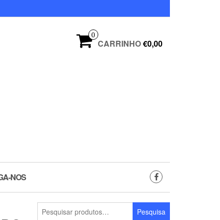
0
CARRINHO
€0,00
GA-NOS
Pesquisar
Pesquisa
por: