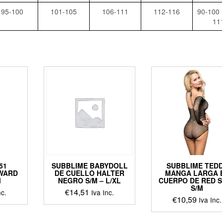
95-100
101-105
106-111
112-116
90-100 
11
51
SUBBLIME BABYDOLL
SUBBLIME TED
WARD
DE CUELLO HALTER
MANGA LARGA 
M
NEGRO S/M – L/XL
CUERPO DE RED S
S/M
€
14,51
nc.
Iva Inc.
€
10,59
Iva Inc.
This
This
ct
product