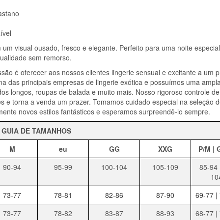
lastano
ível
um visual ousado, fresco e elegante. Perfeito para uma noite especia
sualidade sem remorso.
ão é oferecer aos nossos clientes lingerie sensual e excitante a um 
a das principais empresas de lingerie exótica e possuímos uma ampl
idos longos, roupas de balada e muito mais. Nosso rigoroso controle de
ntes e torna a venda um prazer. Tomamos cuidado especial na seleção 
ente novos estilos fantásticos e esperamos surpreendê-lo sempre.
GUIA DE TAMANHOS
M
eu
GG
XXG
P/M | 
90-94
95-99
100-104
105-109
85-94 
10
73-77
78-81
82-86
87-90
69-77 |
73-77
78-82
83-87
88-93
68-77 |