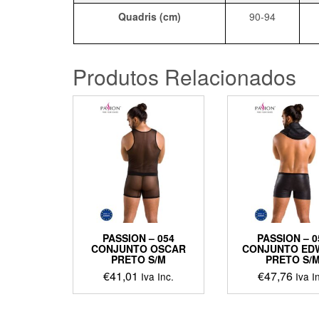
Quadris (cm)
90-94
Produtos Relacionados
PASSION – 054
PASSION – 0
CONJUNTO OSCAR
CONJUNTO ED
PRETO S/M
PRETO S/
€
41,01
€
47,76
Iva Inc.
Iva I
This
This
product
produ