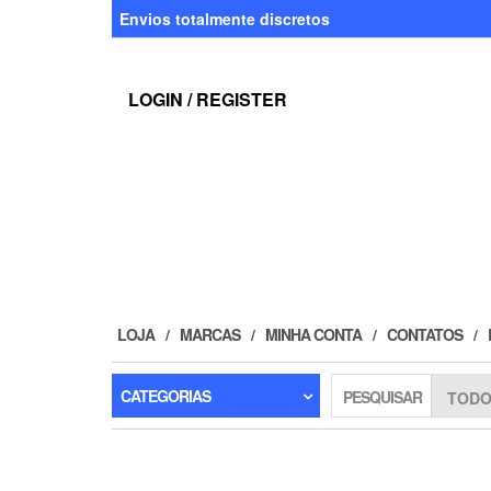
Skip
Envios totalmente discretos
to
the
content
LOGIN / REGISTER
LOJA
MARCAS
MINHA CONTA
CONTATOS
CATEGORIAS
PESQUISAR