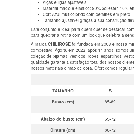
Alças e ligas ajustáveis
Material macio e elástico: 90% poliéster, 10% e
Cor: Azul multicolorido com detalhes em preto
Tamanho ajustável graças à sua construção flex
Este conjunto é ideal para quem quer se destacar com 
para quebrar a rotina com um look que celebra a sen
A marca
CHILIROSE
foi fundada em 2008 e nossa miss
competitivo. Agora, em 2022, após 14 anos, somos um
coleção de pijamas, vestidos, robes, espartilhos, vest
qualidade garante a satisfação total dos nossos clie
nossos materiais e mão de obra. Oferecemos regularm
TAMANHO
S
Busto (cm)
85-89
Abaixo do busto (cm)
69-72
Cintura (cm)
68-72