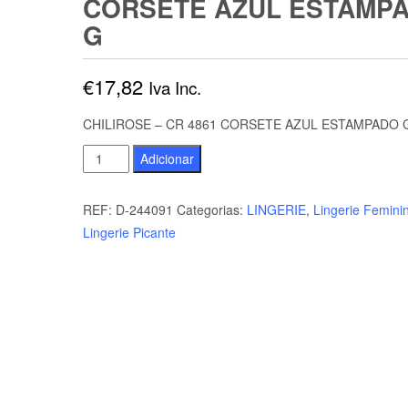
CORSETE AZUL ESTAMP
G
€
17,82
Iva Inc.
CHILIROSE – CR 4861 CORSETE AZUL ESTAMPADO 
Quantidade
Adicionar
de
CHILIROSE
REF:
D-244091
Categorias:
LINGERIE
,
Lingerie Femini
-
Lingerie Picante
CR
4861
CORSETE
AZUL
ESTAMPADO
G