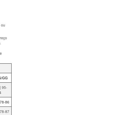
l ou
preço
a
de
G/GG
| 95-
4
 78-86
 78-87