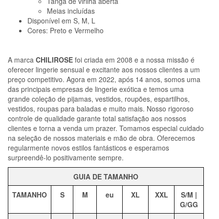
Tanga de virilha aberta
Meias incluídas
Disponível em S, M, L
Cores: Preto e Vermelho
A marca
CHILIROSE
foi criada em 2008 e a nossa missão é
oferecer lingerie sensual e excitante aos nossos clientes a um
preço competitivo. Agora em 2022, após 14 anos, somos uma
das principais empresas de lingerie exótica e temos uma
grande coleção de pijamas, vestidos, roupões, espartilhos,
vestidos, roupas para baladas e muito mais. Nosso rigoroso
controle de qualidade garante total satisfação aos nossos
clientes e torna a venda um prazer. Tomamos especial cuidado
na seleção de nossos materiais e mão de obra. Oferecemos
regularmente novos estilos fantásticos e esperamos
surpreendê-lo positivamente sempre.
GUIA DE TAMANHO
TAMANHO
S
M
eu
XL
XXL
S/M |
G/GG