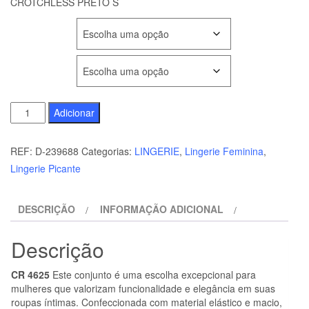
CROTCHLESS PRETO S
COR
TAMANHO
Quantidade
Adicionar
de
CHILIROSE
REF:
D-239688
Categorias:
LINGERIE
,
Lingerie Feminina
,
-
Lingerie Picante
CR
4625
DESCRIÇÃO
INFORMAÇÃO ADICIONAL
CONJUNTO
QUATRO
Descrição
PEÇAS
CROTCHLESS
CR 4625
Este conjunto é uma escolha excepcional para
PRETO
mulheres que valorizam funcionalidade e elegância em suas
S
roupas íntimas. Confeccionada com material elástico e macio,