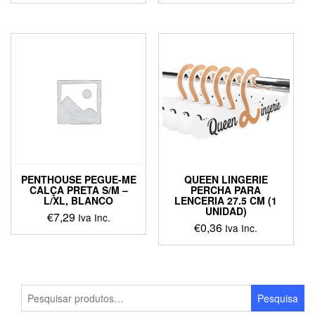
This
product
has
multiple
variants.
The
options
may
be
chosen
on
the
product
PENTHOUSE PEGUE-ME
QUEEN LINGERIE
page
CALÇA PRETA S/M –
PERCHA PARA
L/XL, BLANCO
LENCERIA 27.5 CM (1
UNIDAD)
€
7,29
Iva Inc.
€
0,36
Iva Inc.
This
product
has
multiple
Pesquisar
variants.
Pesquisa
por:
The