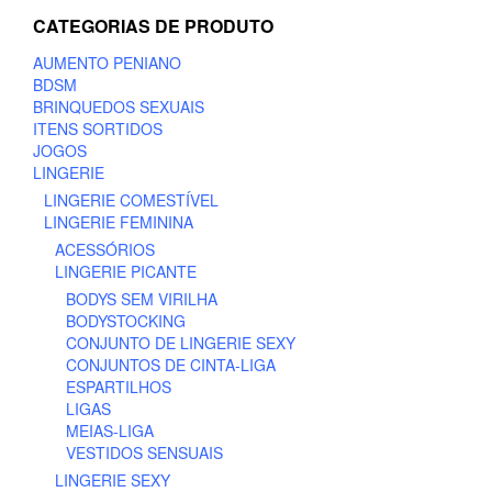
options
CATEGORIAS DE PRODUTO
may
be
AUMENTO PENIANO
chosen
BDSM
on
BRINQUEDOS SEXUAIS
the
ITENS SORTIDOS
product
JOGOS
page
LINGERIE
LINGERIE COMESTÍVEL
LINGERIE FEMININA
ACESSÓRIOS
LINGERIE PICANTE
BODYS SEM VIRILHA
BODYSTOCKING
CONJUNTO DE LINGERIE SEXY
CONJUNTOS DE CINTA-LIGA
ESPARTILHOS
LIGAS
MEIAS-LIGA
VESTIDOS SENSUAIS
LINGERIE SEXY