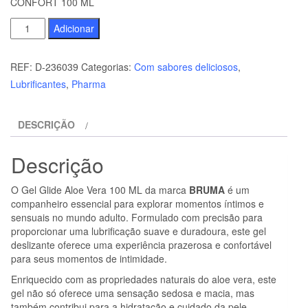
CONFORT 100 ML
Quantidade
Adicionar
de
BRUMA
REF:
D-236039
Categorias:
Com sabores deliciosos
,
-
Lubrificantes
,
Pharma
GEL
DESLIZANTE
DESCRIÇÃO
DE
ALOE
Descrição
VERA
NATURAL
O Gel Glide Aloe Vera 100 ML da marca
BRUMA
é um
CONFORT
companheiro essencial para explorar momentos íntimos e
100
sensuais no mundo adulto. Formulado com precisão para
proporcionar uma lubrificação suave e duradoura, este gel
ML
deslizante oferece uma experiência prazerosa e confortável
para seus momentos de intimidade.
Enriquecido com as propriedades naturais do aloe vera, este
gel não só oferece uma sensação sedosa e macia, mas
também contribui para a hidratação e cuidado da pele