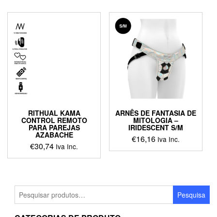
RITHUAL KAMA
ARNÊS DE FANTASIA DE
CONTROL REMOTO
MITOLOGIA –
PARA PAREJAS
IRIDESCENT S/M
AZABACHE
€
16,16
Iva Inc.
€
30,74
Iva Inc.
This
product
has
multiple
Pesquisar
Pesquisa
variants.
por:
The