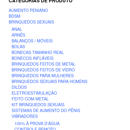
CATEGORIAS DE PRODUTO
options
may
AUMENTO PENIANO
be
BDSM
chosen
BRINQUEDOS SEXUAIS
on
ANAL
the
ARNÊS
product
BALANÇOS / MÓVEIS
page
BOLAS
BONECAS TAMANHO REAL
BONECOS INFLÁVEIS
BRINQUEDOS FEITOS DE METAL
BRINQUEDOS FEITOS DE VIDRO
BRINQUEDOS PARA MULHERES
BRINQUEDOS SEXUAIS PARA HOMENS
DILDOS
ELETROESTIMULAÇÃO
FEITO COM METAL
KIT BRINQUEDOS SEXUAIS
SISTEMAS DE AUMENTO DO PÊNIS
VIBRADORES
100% À PROVA D'ÁGUA
CONTROLE REMOTO