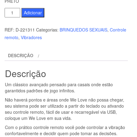
PRETO
Quantidade
Adicionar
de
BRILLY
REF:
D-221311
Categorias:
BRINQUEDOS SEXUAIS
,
Controle
GLAM
remoto
,
Vibradores
-
AMAMOS
DESCRIÇÃO
PARCEIROS
CONTROLE
Descrição
REMOTO
PRETO
Um clássico avançado pensado para casais onde estão
garantidos padrões de jogo infinitos.
Não haverá pontos e áreas onde We Love não possa chegar,
seu sistema pode ser utilizado a partir do teclado ou ativando
seu controle remoto, fácil de usar e recarregável via USB,
coloque um We Love em sua vida.
Com o prático controle remoto você pode controlar a vibração
confortavelmente e decidir quem pode tomar as decisões.