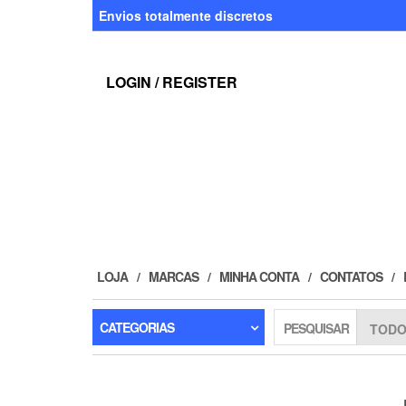
Skip
Envios totalmente discretos
to
the
content
LOGIN / REGISTER
LOJA
MARCAS
MINHA CONTA
CONTATOS
CATEGORIAS
PESQUISAR