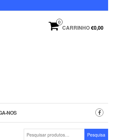
0
CARRINHO
€0,00
GA-NOS
Pesquisar
Pesquisa
por: