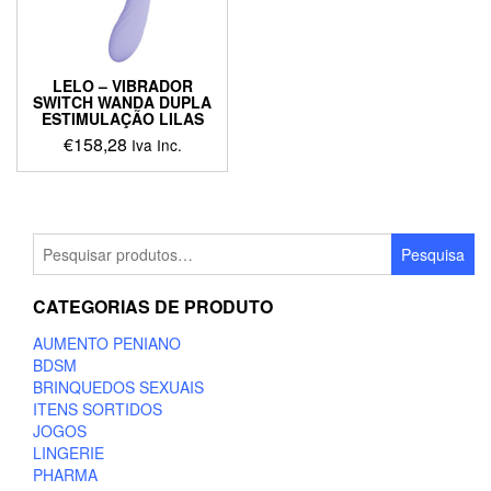
LELO – VIBRADOR
SWITCH WANDA DUPLA
ESTIMULAÇÃO LILAS
€
158,28
Iva Inc.
This
product
has
multiple
Pesquisar
Pesquisa
variants.
por:
The
CATEGORIAS DE PRODUTO
options
may
AUMENTO PENIANO
be
BDSM
chosen
BRINQUEDOS SEXUAIS
on
ITENS SORTIDOS
the
JOGOS
product
LINGERIE
page
PHARMA