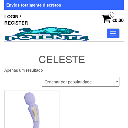
Skip
Envios totalmente discretos
to
the
0
LOGIN /
content
€0,00
REGISTER
Toggle
navigati
CELESTE
Apenas um resultado