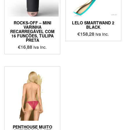
ROCKS-OFF – MINI
LELO SMARTWAND 2
VARINHA
BLACK
RECARREGÁVEL COM
€
158,28
Iva Inc.
16 FUNÇÕES, TULIPA
PRETA
This
€
16,88
Iva Inc.
product
has
This
multiple
product
variants.
has
The
multiple
options
variants.
may
The
be
options
chosen
may
on
be
the
chosen
product
on
page
the
product
PENTHOUSE MUITO