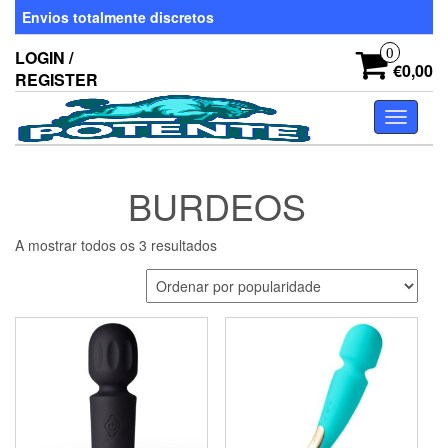
Skip
Envios totalmente discretos
to
the
0
LOGIN /
content
€0,00
REGISTER
Toggle
navigati
BURDEOS
Ordenado
A mostrar todos os 3 resultados
por
popularidade