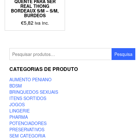
page
QUENTE PARA SER
REAL THONG
BORDEAUX S/M – S/M,
BURDEOS
€
5,82
Iva Inc.
This
product
has
multiple
Pesquisar
Pesquisa
variants.
por:
The
CATEGORIAS DE PRODUTO
options
may
AUMENTO PENIANO
be
BDSM
chosen
BRINQUEDOS SEXUAIS
on
ITENS SORTIDOS
the
JOGOS
product
LINGERIE
page
PHARMA
POTENCIADORES
PRESERVATIVOS
SEM CATEGORIA