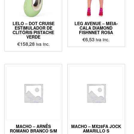
LELO – DOT CRUISE
LEG AVENUE – MEIA-
ESTIMULADOR DE
CALA DIAMOND
CLITÓRIS PISTACHE
FISHNNET ROSA
VERDE
€
6,53
Iva Inc.
€
158,28
Iva Inc.
This
This
product
product
has
has
multiple
multiple
variants.
variants.
The
The
options
options
may
may
be
be
chosen
chosen
on
on
the
the
product
product
page
MACHO – ARNÊS
MACHO – MX28FA JOCK
page
ROMANO BRANCO S/M
AMARILLO S