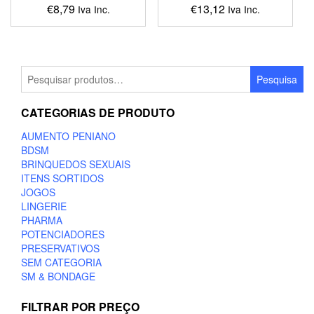
€
8,79
€
13,12
Iva Inc.
Iva Inc.
This
This
product
product
has
has
multiple
multiple
Pesquisar
Pesquisa
variants.
variants.
por:
The
The
CATEGORIAS DE PRODUTO
options
options
may
may
AUMENTO PENIANO
be
be
BDSM
chosen
chosen
BRINQUEDOS SEXUAIS
on
on
ITENS SORTIDOS
the
the
JOGOS
product
product
LINGERIE
page
page
PHARMA
POTENCIADORES
PRESERVATIVOS
SEM CATEGORIA
SM & BONDAGE
FILTRAR POR PREÇO