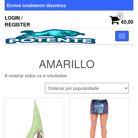
Skip
Envios totalmente discretos
to
the
0
LOGIN /
content
€0,00
REGISTER
Toggle
navigati
AMARILLO
Ordenado
A mostrar todos os 4 resultados
por
popularidade