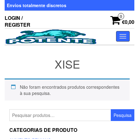
Skip
Envios totalmente discretos
to
the
0
LOGIN /
content
€0,00
REGISTER
Toggle
navigati
XISE
Não foram encontrados produtos correspondentes
à sua pesquisa.
Pesquisar
Pesquisa
por:
CATEGORIAS DE PRODUTO