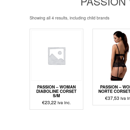
PASSION
Showing all 4 results, including child brands
PASSION – WOMAN
PASSION – W
DIABOLINE CORSET
NORTE CORSET
S/M
€
37,53
Iva I
€
23,22
Iva Inc.