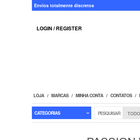
Skip
Envios totalmente discretos
to
the
content
LOGIN / REGISTER
LOJA
MARCAS
MINHA CONTA
CONTATOS
CATEGORIAS
PESQUISAR