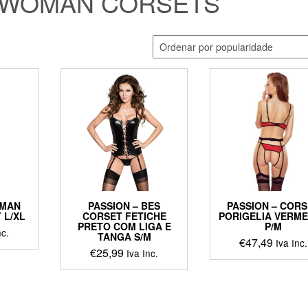
 WOMAN CORSETS
OMAN
PASSION – BES
PASSION – COR
 L/XL
CORSET FETICHE
PORIGELIA VERM
PRETO COM LIGA E
P/M
nc.
TANGA S/M
€
47,49
Iva Inc.
€
25,99
Iva Inc.
This
product
has
multiple