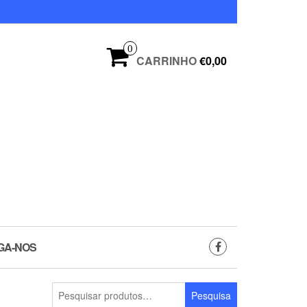
0
CARRINHO
€0,00
GA-NOS
Pesquisar
Pesquisa
por: