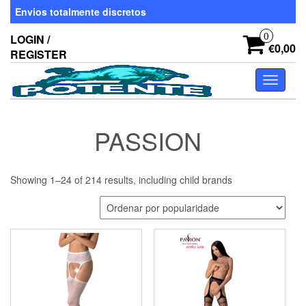
Skip
Envios totalmente discretos
to
the
0
LOGIN /
content
€0,00
REGISTER
Toggle
navigati
PASSION
Showing 1–24 of 214 results, including child brands