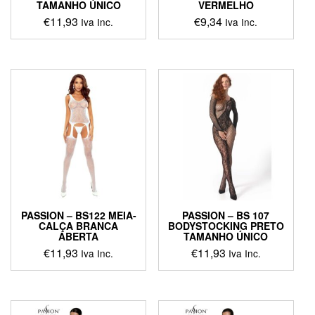
TAMANHO ÚNICO
VERMELHO
€
11,93
€
9,34
Iva Inc.
Iva Inc.
This
product
has
multiple
variants.
The
options
may
be
chosen
on
the
product
PASSION – BS122 MEIA-
PASSION – BS 107
page
CALÇA BRANCA
BODYSTOCKING PRETO
ABERTA
TAMANHO ÚNICO
€
11,93
€
11,93
Iva Inc.
Iva Inc.