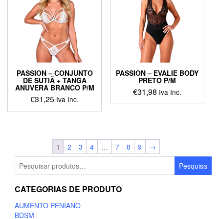
PASSION – CONJUNTO
PASSION – EVALIE BODY
DE SUTIÃ + TANGA
PRETO P/M
ANUVERA BRANCO P/M
€
31,98
Iva Inc.
€
31,25
Iva Inc.
1
2
3
4
…
7
8
9
→
Pesquisar
Pesquisa
por:
CATEGORIAS DE PRODUTO
AUMENTO PENIANO
BDSM