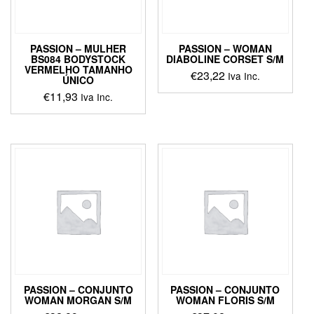
chosen
chosen
on
on
the
the
product
product
PASSION – MULHER
PASSION – WOMAN
page
page
BS084 BODYSTOCK
DIABOLINE CORSET S/M
VERMELHO TAMANHO
€
23,22
Iva Inc.
ÚNICO
€
11,93
Iva Inc.
PASSION – CONJUNTO
PASSION – CONJUNTO
WOMAN MORGAN S/M
WOMAN FLORIS S/M