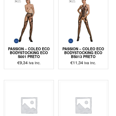
PASSION – COLEO ECO
PASSION – COLEO ECO
BODYSTOCKING ECO
BODYSTOCKING ECO
S001 PRETO
BS013 PRETO
€
9,34
€
11,34
Iva Inc.
Iva Inc.
This
This
product
product
has
has
multiple
multiple
variants.
variants.
The
The
options
options
may
may
be
be