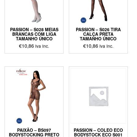
PASSION – S028 MEIAS
PASSION – S026 TIRA
BRANCAS COM LIGA
CALÇA PRETA
TAMANHO ÚNICO
TAMANHO ÚNICO
€
10,86
€
10,86
Iva Inc.
Iva Inc.
This
This
product
product
has
has
multiple
multiple
variants.
variants.
The
The
options
options
may
may
be
be
chosen
chosen
on
on
the
the
product
product
PAIXÃO – BS097
PASSION – COLEO ECO
page
page
BODYSTOCKING PRETO
BODYSTOCK ECO S001