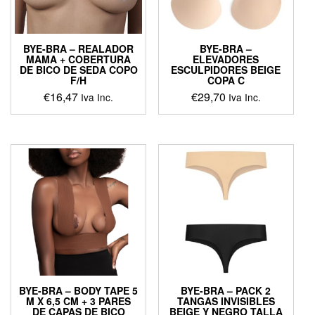
BYE-BRA – REALADOR
BYE-BRA –
MAMA + COBERTURA
ELEVADORES
DE BICO DE SEDA COPO
ESCULPIDORES BEIGE
F/H
COPA C
€
16,47
€
29,70
Iva Inc.
Iva Inc.
This
product
has
multiple
variants.
The
options
may
be
chosen
on
the
product
BYE-BRA – BODY TAPE 5
BYE-BRA – PACK 2
page
M X 6,5 CM + 3 PARES
TANGAS INVISIBLES
DE CAPAS DE BICO
BEIGE Y NEGRO TALLA