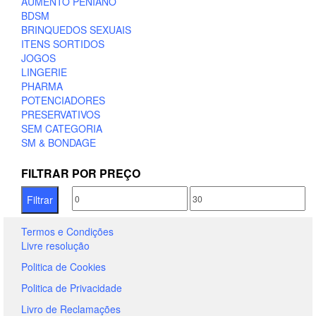
AUMENTO PENIANO
on
BDSM
the
BRINQUEDOS SEXUAIS
product
ITENS SORTIDOS
page
JOGOS
LINGERIE
PHARMA
POTENCIADORES
PRESERVATIVOS
SEM CATEGORIA
SM & BONDAGE
FILTRAR POR PREÇO
Preço
Preço
Filtrar
mínimo
máximo
Termos e Condições
Livre resolução
Politica de Cookies
Politica de Privacidade
Livro de Reclamações