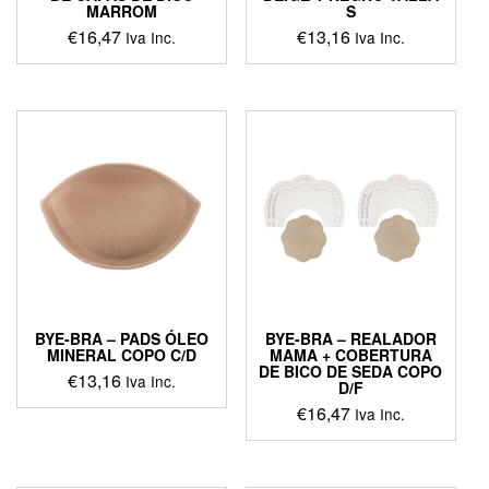
MARROM
S
€
16,47
€
13,16
Iva Inc.
Iva Inc.
This
product
has
multiple
variants.
The
options
may
be
chosen
on
the
product
BYE-BRA – PADS ÓLEO
BYE-BRA – REALADOR
page
MINERAL COPO C/D
MAMA + COBERTURA
DE BICO DE SEDA COPO
€
13,16
Iva Inc.
D/F
€
16,47
Iva Inc.