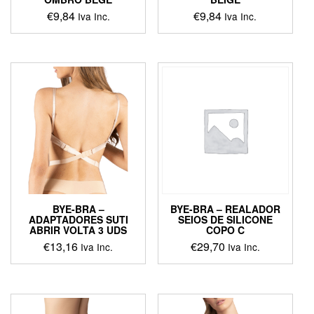
€
9,84
€
9,84
Iva Inc.
Iva Inc.
BYE-BRA –
BYE-BRA – REALADOR
ADAPTADORES SUTI
SEIOS DE SILICONE
ABRIR VOLTA 3 UDS
COPO C
€
13,16
€
29,70
Iva Inc.
Iva Inc.
This
product
has
multiple