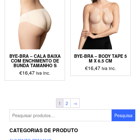
variants.
The
options
may
be
chosen
on
the
product
BYE-BRA – CALA BAIXA
BYE-BRA – BODY TAPE 5
page
COM ENCHIMENTO DE
M X 6.5 CM
BUNDA TAMANHO S
€
16,47
Iva Inc.
€
16,47
Iva Inc.
This
product
has
multiple
1
2
→
variants.
Pesquisar
The
Pesquisa
por:
options
may
CATEGORIAS DE PRODUTO
be
chosen