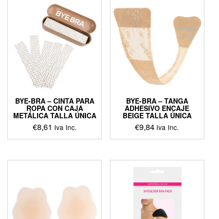
BYE-BRA – CINTA PARA
BYE-BRA – TANGA
ROPA CON CAJA
ADHESIVO ENCAJE
METÁLICA TALLA ÚNICA
BEIGE TALLA ÚNICA
€
8,61
€
9,84
Iva Inc.
Iva Inc.
This
product
has
multiple
variants.
The
options
may
be