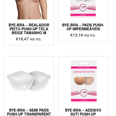
BYE-BRA – REALADOR
BYE-BRA – PADS PUSH-
PEITO PUSH-UP TELA
UP IMPERMEÁVEIS
BEIGE TAMANHO M
€
13,16
Iva Inc.
€
16,47
Iva Inc.
This
product
has
multiple
variants.
The
options
may
be
chosen
on
the
product
BYE-BRA – SEMI PADS
BYE-BRA – ADESIVO
page
PUSH-UP TRANSPARENT
SUTI PUSH-UP