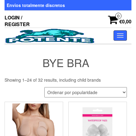
Skip
Envios totalmente discretos
to
the
0
LOGIN /
content
€0,00
REGISTER
Toggle
navigati
BYE BRA
Showing 1–24 of 32 results, including child brands