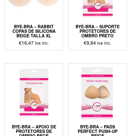
chosen
on
the
product
BYE-BRA – RABBIT
BYE-BRA – SUPORTE
page
COPAS DE SILICONA
PROTETORES DE
BEIGE TALLA XL
OMBRO PRETO
€
16,47
€
9,84
Iva Inc.
Iva Inc.
BYE-BRA – APOIO DE
BYE-BRA – PADS
PROTETORES DE
PERFECT PUSH-UP
OMBRO BEGE
BEIGE