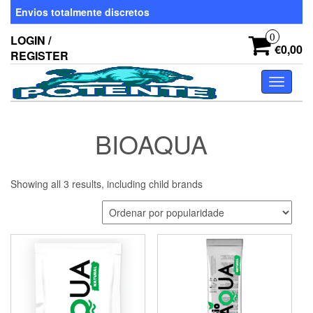
Skip
Envios totalmente discretos
to
the
0
LOGIN /
content
€0,00
REGISTER
Toggle
navigati
BIOAQUA
Showing all 3 results, including child brands