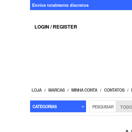
Skip
Envios totalmente discretos
to
the
content
LOGIN / REGISTER
LOJA
MARCAS
MINHA CONTA
CONTATOS
CATEGORIAS
PESQUISAR