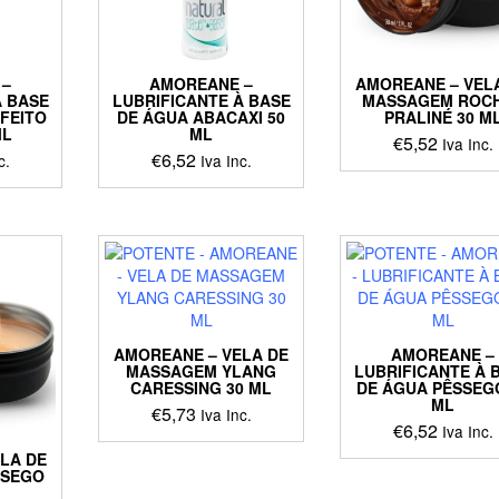
 –
AMOREANE –
AMOREANE – VEL
À BASE
LUBRIFICANTE À BASE
MASSAGEM ROC
FEITO
DE ÁGUA ABACAXI 50
PRALINÉ 30 M
ML
ML
€
5,52
Iva Inc.
€
6,52
c.
Iva Inc.
AMOREANE – VELA DE
AMOREANE –
MASSAGEM YLANG
LUBRIFICANTE À 
CARESSING 30 ML
DE ÁGUA PÊSSEG
ML
€
5,73
Iva Inc.
€
6,52
Iva Inc.
LA DE
SSEGO