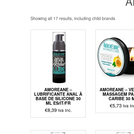
A
Showing all 17 results, including child brands
AMOREANE –
AMOREANE – VE
LUBRIFICANTE ANAL À
MASSAGEM PA
BASE DE SILICONE 30
CARIBE 30 
ML ES/IT/FR
€
5,73
Iva In
€
8,39
Iva Inc.