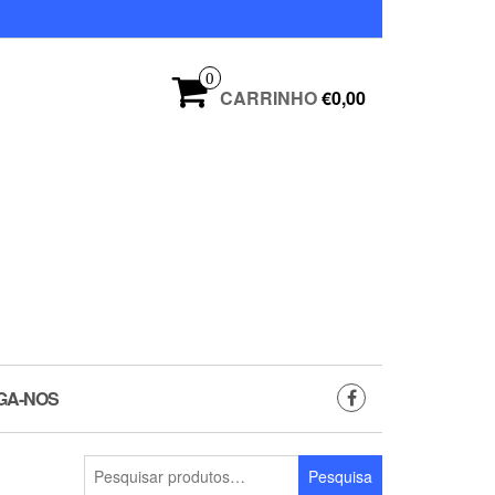
0
CARRINHO
€0,00
GA-NOS
Pesquisar
Pesquisa
por: