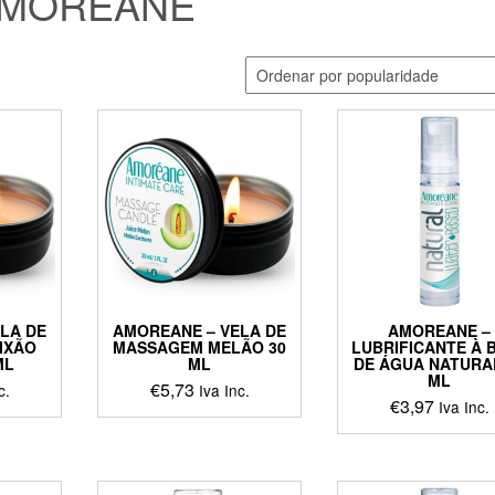
MOREANE
LA DE
AMOREANE – VELA DE
AMOREANE –
IXÃO
MASSAGEM MELÃO 30
LUBRIFICANTE À 
ML
ML
DE ÁGUA NATURA
ML
€
5,73
c.
Iva Inc.
€
3,97
Iva Inc.