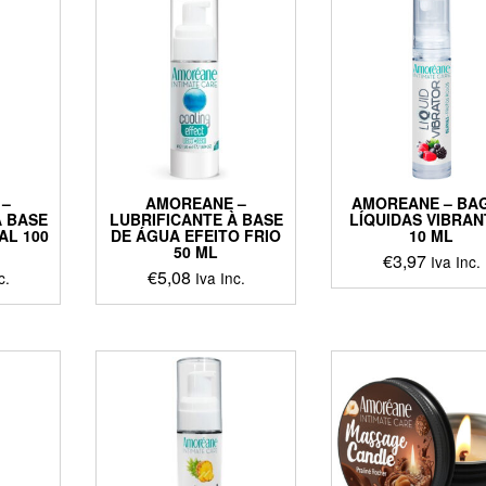
 –
AMOREANE –
AMOREANE – BA
À BASE
LUBRIFICANTE À BASE
LÍQUIDAS VIBRA
AL 100
DE ÁGUA EFEITO FRIO
10 ML
50 ML
€
3,97
Iva Inc.
€
5,08
c.
Iva Inc.