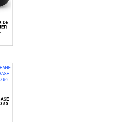
A DE
HER
L
BASE
O 50