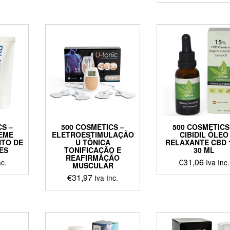
CS –
500 COSMETICS –
500 COSMETICS
EME
ELETROESTIMULAÇÃO
CIBIDIL ÓLEO
TO DE
U TÔNICA
RELAXANTE CBD 
ES
TONIFICAÇÃO E
30 ML
REAFIRMAÇÃO
€
31,06
nc.
Iva Inc.
MUSCULAR
€
31,97
Iva Inc.