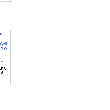
 –
S
ARA
IS