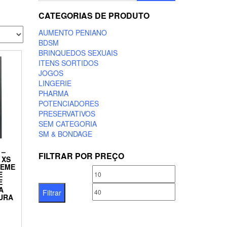
CATEGORIAS DE PRODUTO
AUMENTO PENIANO
BDSM
BRINQUEDOS SEXUAIS
ITENS SORTIDOS
JOGOS
LINGERIE
PHARMA
POTENCIADORES
PRESERVATIVOS
SEM CATEGORIA
SM & BONDAGE
 –
FILTRAR POR PREÇO
 XS
REME
Preço
Preço
E
E
mínimo
máximo
A
Filtrar
URA