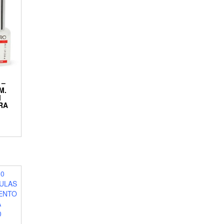
 –
M.
M
RA