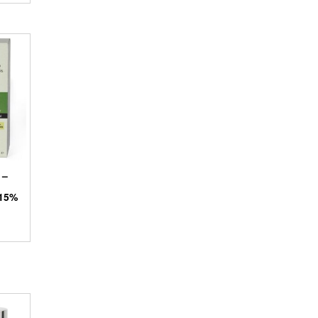
 –
15%