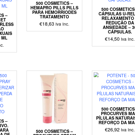
500 COSMETICS –
HEMAPRO PILLS PILLS
500 COSMETICS
PARA HEMORRIODES
CÁPSULAS U-RE
CS –
TRATAMENTO
RELAXAMENTO
RET
REDUÇÃO DA
€
18,63
Iva Inc.
RLESS
ANSIEDADE – 3
ÃO
CÁPSULAS.
XUAIS
5 ML
€
14,50
Iva Inc.
nc.
500 COSMETICS
PROCURVES MA
PÍLULAS NATURAI
CS –
REFORÇO DA M
IVO.
€
26,92
Iva Inc.
PARA
500 COSMETICS –
DA DE