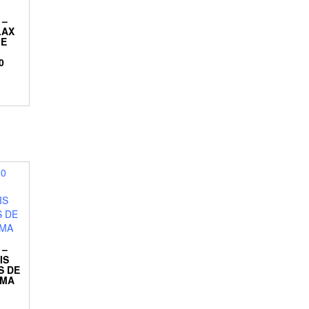
 –
LAX
 E
0
 –
IS
S DE
AMA