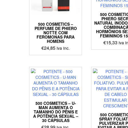
500 COSMETI
PHIERO SEC
NATURAL INODO
500 COSMETICS –
COMBINAÇ
PERFUME DE PHIERO
HORMÔNIOS SE
NOTTE COM
FEMININOS 1
FEROMONAS PARA
HOMENS
€
15,33
Iva I
€
24,85
Iva Inc.
500 COSMETICS – U-
MAN AUMENTA O
TAMANHO DO PÊNIS E
500 COSMETI
A POTÊNCIA SEXUAL –
SPRAY FOLIAT
30 CÁPSULAS
PULVERIZAR 
€
28,99
Iva Inc.
EVITAR A PER