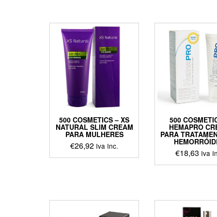
500 COSMETICS – XS
500 COSMETI
NATURAL SLIM CREAM
HEMAPRO CR
PARA MULHERES
PARA TRATAMEN
HEMORRÓID
€
26,92
Iva Inc.
€
18,63
Iva I