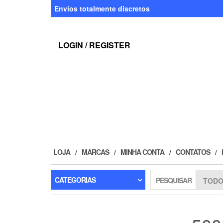
Skip
Envios totalmente discretos
to
the
content
LOGIN / REGISTER
LOJA
MARCAS
MINHA CONTA
CONTATOS
CATEGORIAS
PESQUISAR