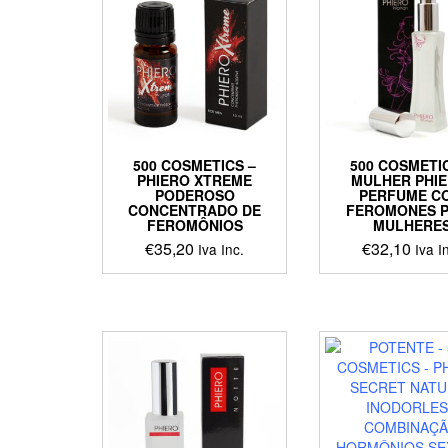
500 COSMETICS –
500 COSMETI
PHIERO XTREME
MULHER PHIE
PODEROSO
PERFUME C
CONCENTRADO DE
FEROMONES 
FEROMÔNIOS
MULHERE
€
35,20
€
32,10
Iva Inc.
Iva I