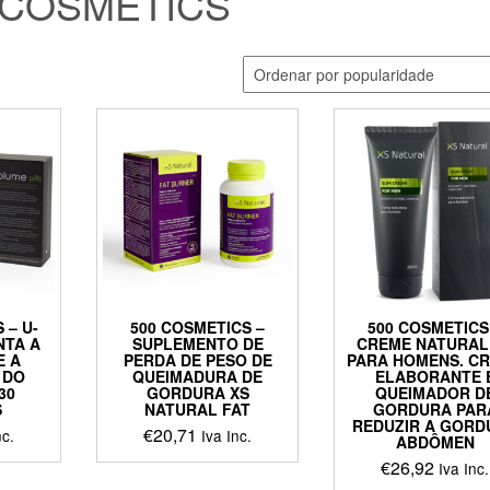
0COSMETICS
 – U-
500 COSMETICS –
500 COSMETICS
NTA A
SUPLEMENTO DE
CREME NATURAL
E A
PERDA DE PESO DE
PARA HOMENS. C
 DO
QUEIMADURA DE
ELABORANTE 
30
GORDURA XS
QUEIMADOR D
S
NATURAL FAT
GORDURA PAR
REDUZIR A GORD
€
20,71
nc.
Iva Inc.
ABDÔMEN
€
26,92
Iva Inc.