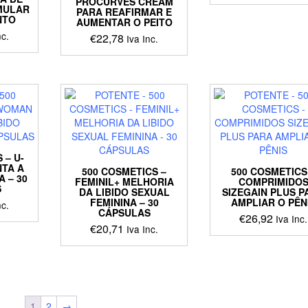
PROCURVES CREAM
MULAR
PARA REAFIRMAR E
NTO
AUMENTAR O PEITO
nc.
€
22,78
Iva Inc.
 – U-
TA A
500 COSMETICS –
500 COSMETICS
A – 30
FEMINIL+ MELHORIA
COMPRIMIDO
S
DA LIBIDO SEXUAL
SIZEGAIN PLUS P
FEMININA – 30
AMPLIAR O PÊN
nc.
CÁPSULAS
€
26,92
Iva Inc.
€
20,71
Iva Inc.
1
2
→