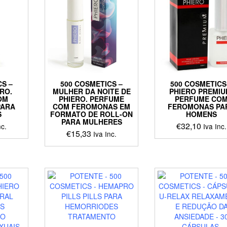
CS –
500 COSMETICS –
500 COSMETICS
RO.
MULHER DA NOITE DE
PHIERO PREMIU
OM
PHIERO. PERFUME
PERFUME CO
PARA
COM FEROMONAS EM
FEROMONAS PA
S
FORMATO DE ROLL-ON
HOMENS
PARA MULHERES
€
32,10
nc.
Iva Inc.
€
15,33
Iva Inc.