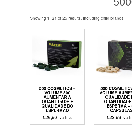
50
Showing 1–24 of 25 results, including child brands
500 COSMETICS –
500 COSMETICS
VOLUME 500
VOLUME AUME
AUMENTAR A
QUALIDADE 
QUANTIDADE E
QUANTIDADE
QUALIDADE DO
ESPERMA – 
ESPERMÃO
CÁPSULA
€
26,92
€
28,99
Iva Inc.
Iva I