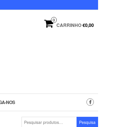
0
CARRINHO
€0,00
GA-NOS
Pesquisar
Pesquisa
por: