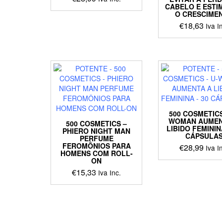
CABELO E ESTI
O CRESCIME
€
18,63
Iva I
500 COSMETICS
WOMAN AUMEN
500 COSMETICS –
LIBIDO FEMININ
PHIERO NIGHT MAN
CÁPSULA
PERFUME
FEROMÔNIOS PARA
€
28,99
Iva I
HOMENS COM ROLL-
ON
€
15,33
Iva Inc.